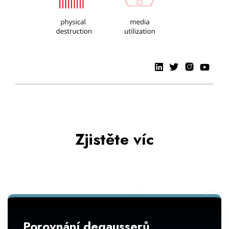
Zjistěte víc
Porovnání degausserů