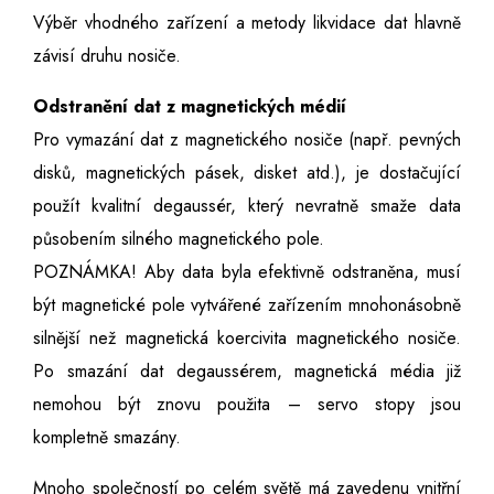
Výběr vhodného zařízení a metody likvidace dat hlavně
závisí druhu nosiče.
Odstranění dat z magnetických médií
Pro vymazání dat z magnetického nosiče (např. pevných
disků, magnetických pásek, disket atd.), je dostačující
použít kvalitní degaussér, který nevratně smaže data
působením silného magnetického pole.
POZNÁMKA! Aby data byla efektivně odstraněna, musí
být magnetické pole vytvářené zařízením mnohonásobně
silnější než magnetická koercivita magnetického nosiče.
Po smazání dat degaussérem, magnetická média již
nemohou být znovu použita – servo stopy jsou
kompletně smazány.
Mnoho společností po celém světě má zavedenu vnitřní