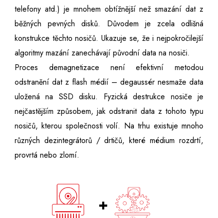
telefony atd.) je mnohem obtížnější než smazání dat z
běžných pevných disků. Důvodem je zcela odlišná
konstrukce těchto nosičů. Ukazuje se, že i nejpokročilejší
algoritmy mazání zanechávají původní data na nosiči.
Proces demagnetizace není efektivní metodou
odstranění dat z flash médií – degaussér nesmaže data
uložená na SSD disku. Fyzická destrukce nosiče je
nejčastějším způsobem, jak odstranit data z tohoto typu
nosičů, kterou společnosti volí. Na trhu existuje mnoho
různých dezintegrátorů / drtičů, které médium rozdrtí,
provrtá nebo zlomí.