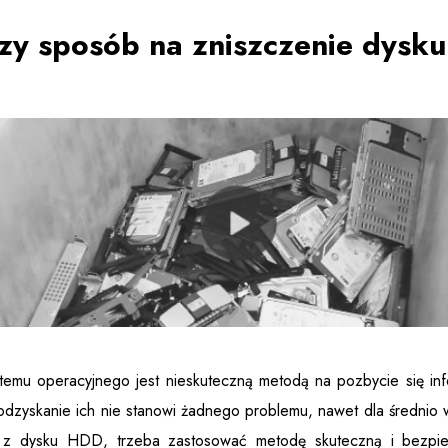
pszy sposób na zniszczenie dys
emu operacyjnego jest nieskuteczną metodą na pozbycie się infor
odzyskanie ich nie stanowi żadnego problemu, nawet dla średnio 
e z dysku HDD, trzeba zastosować metodę skuteczną i bezpi