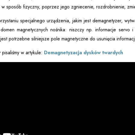
 w sposób fizyczny, poprzez jego zgniecenie, rozdrobnienie, zmie
zystaniu specjalnego urządzenia, jakim jest demagnetyzer, wytwa
 domen magnetycznych nośnika: niszczy np. informacje servo i i
est potrzebne silniejsze pole magnetyczne do usunięcia informacj
pisaliśmy w artykule:
Demagnetyzacja dysków twardych