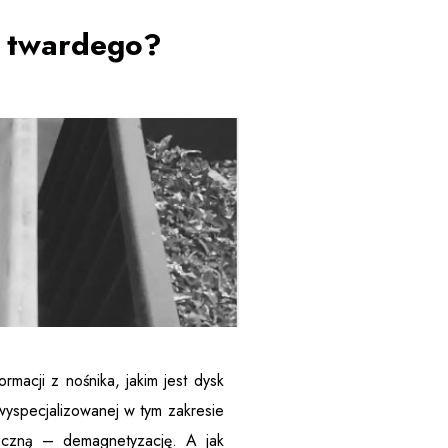
ku twardego?
macji z nośnika, jakim jest dysk
wyspecjalizowanej w tym zakresie
eczną – demagnetyzację. A jak