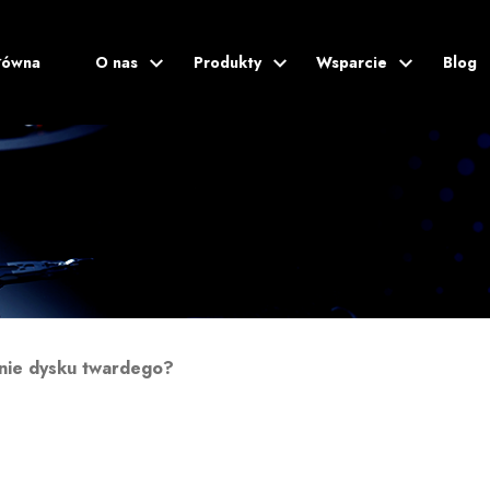
łówna
O nas
Produkty
Wsparcie
Blog
Blog
zenie dysku twardego?